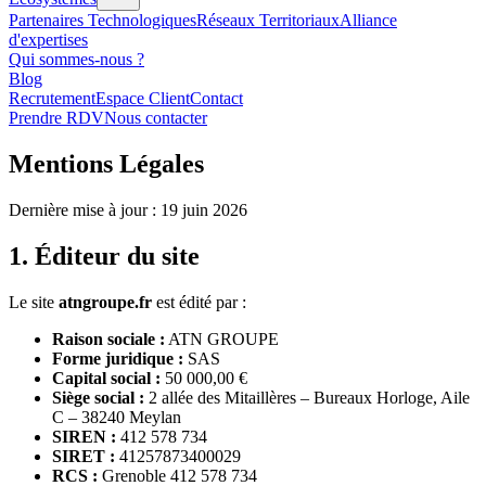
Partenaires Technologiques
Réseaux Territoriaux
Alliance
d'expertises
Qui sommes-nous ?
Blog
Recrutement
Espace Client
Contact
Prendre RDV
Nous contacter
Mentions Légales
Dernière mise à jour : 19 juin 2026
1. Éditeur du site
Le site
atngroupe.fr
est édité par :
Raison sociale :
ATN GROUPE
Forme juridique :
SAS
Capital social :
50 000,00 €
Siège social :
2 allée des Mitaillères – Bureaux Horloge, Aile
C – 38240 Meylan
SIREN :
412 578 734
SIRET :
41257873400029
RCS :
Grenoble 412 578 734