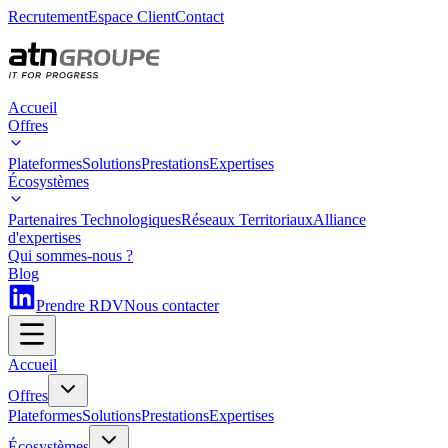
Recrutement
Espace Client
Contact
Accueil
Offres
Plateformes
Solutions
Prestations
Expertises
Écosystèmes
Partenaires Technologiques
Réseaux Territoriaux
Alliance
d'expertises
Qui sommes-nous ?
Blog
Prendre RDV
Nous contacter
Accueil
Offres
Plateformes
Solutions
Prestations
Expertises
Écosystèmes