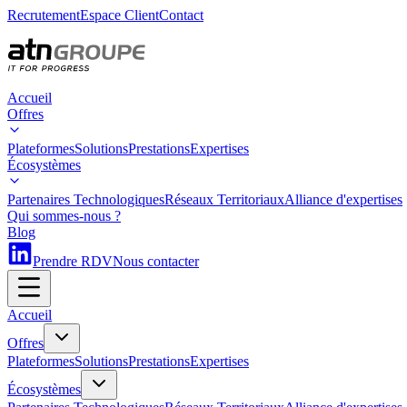
Recrutement
Espace Client
Contact
Accueil
Offres
Plateformes
Solutions
Prestations
Expertises
Écosystèmes
Partenaires Technologiques
Réseaux Territoriaux
Alliance d'expertises
Qui sommes-nous ?
Blog
Prendre RDV
Nous contacter
Accueil
Offres
Plateformes
Solutions
Prestations
Expertises
Écosystèmes