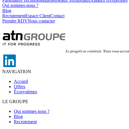
Partenaires Technologiques
Réseaux Territoriaux
Alliance d'expertises
Qui sommes-nous ?
Blog
Recrutement
Espace Client
Contact
Prendre RDV
Nous contacter
Le progrès se construit. Nous vous acc
NAVIGATION
Accueil
Offres
Écosystèmes
LE GROUPE
Qui sommes nous ?
Blog
Recrutement