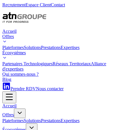
Recrutement
Espace Client
Contact
Accueil
Offres
Plateformes
Solutions
Prestations
Expertises
Écosystèmes
Partenaires Technologiques
Réseaux Territoriaux
Alliance
d'expertises
Qui sommes-nous ?
Blog
Prendre RDV
Nous contacter
Accueil
Offres
Plateformes
Solutions
Prestations
Expertises
Écosystèmes