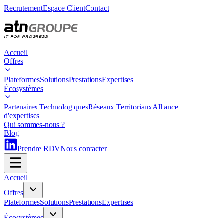
Recrutement
Espace Client
Contact
Accueil
Offres
Plateformes
Solutions
Prestations
Expertises
Écosystèmes
Partenaires Technologiques
Réseaux Territoriaux
Alliance
d'expertises
Qui sommes-nous ?
Blog
Prendre RDV
Nous contacter
Accueil
Offres
Plateformes
Solutions
Prestations
Expertises
Écosystèmes