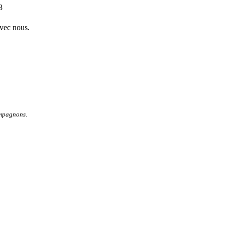
8
avec nous.
ompagnons.