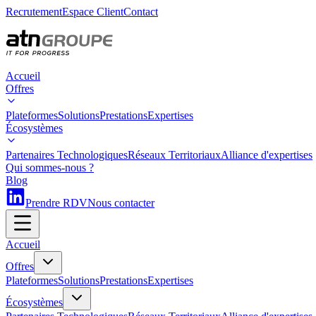
Recrutement
Espace Client
Contact
Accueil
Offres
Plateformes
Solutions
Prestations
Expertises
Écosystèmes
Partenaires Technologiques
Réseaux Territoriaux
Alliance d'expertises
Qui sommes-nous ?
Blog
Prendre RDV
Nous contacter
Accueil
Offres
Plateformes
Solutions
Prestations
Expertises
Écosystèmes