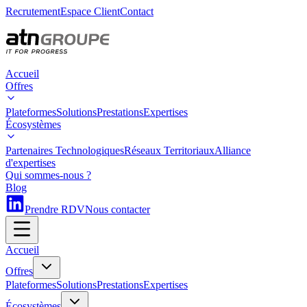
Recrutement
Espace Client
Contact
Accueil
Offres
Plateformes
Solutions
Prestations
Expertises
Écosystèmes
Partenaires Technologiques
Réseaux Territoriaux
Alliance
d'expertises
Qui sommes-nous ?
Blog
Prendre RDV
Nous contacter
Accueil
Offres
Plateformes
Solutions
Prestations
Expertises
Écosystèmes