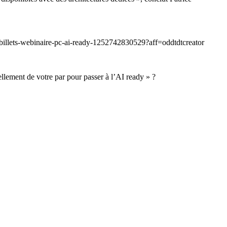
/e/billets-webinaire-pc-ai-ready-1252742830529?aff=oddtdtcreator
llement de votre par pour passer à l’AI ready » ?