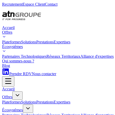
Recrutement
Espace Client
Contact
Accueil
Offres
Plateformes
Solutions
Prestations
Expertises
Écosystèmes
Partenaires Technologiques
Réseaux Territoriaux
Alliance d'expertises
Qui sommes-nous ?
Blog
Prendre RDV
Nous contacter
Accueil
Offres
Plateformes
Solutions
Prestations
Expertises
Écosystèmes