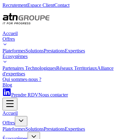
Recrutement
Espace Client
Contact
Accueil
Offres
Plateformes
Solutions
Prestations
Expertises
Écosystèmes
Partenaires Technologiques
Réseaux Territoriaux
Alliance
d'expertises
Qui sommes-nous ?
Blog
Prendre RDV
Nous contacter
Accueil
Offres
Plateformes
Solutions
Prestations
Expertises
Écosystèmes