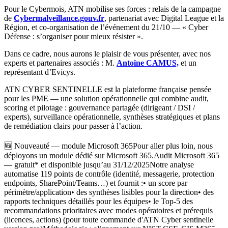
Pour le Cybermois, ATN mobilise ses forces : relais de la campagne
de
Cybermalveillance.gouv.fr
, partenariat avec Digital League et la
Région, et co-organisation de l’événement du 21/10 — « Cyber
Défense : s’organiser pour mieux résister ».
Dans ce cadre, nous aurons le plaisir de vous présenter, avec nos
experts et partenaires associés : M.
Antoine CAMUS,
et un
représentant d’Evicys.
ATN CYBER SENTINELLE est la plateforme française pensée
pour les PME — une solution opérationnelle qui combine audit,
scoring et pilotage : gouvernance partagée (dirigeant / DSI /
experts), surveillance opérationnelle, synthèses stratégiques et plans
de remédiation clairs pour passer à l’action.
🆕 Nouveauté — module Microsoft 365Pour aller plus loin, nous
déployons un module dédié sur Microsoft 365.Audit Microsoft 365
— gratuit* et disponible jusqu’au 31/12/2025Notre analyse
automatise 119 points de contrôle (identité, messagerie, protection
endpoints, SharePoint/Teams…) et fournit :• un score par
périmètre/application• des synthèses lisibles pour la direction• des
rapports techniques détaillés pour les équipes• le Top-5 des
recommandations prioritaires avec modes opératoires et prérequis
(licences, actions) (pour toute commande d'ATN Cyber sentinelle