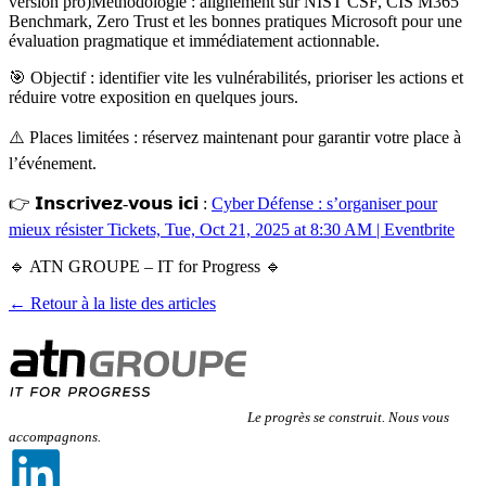
version pro)Méthodologie : alignement sur NIST CSF, CIS M365
Benchmark, Zero Trust et les bonnes pratiques Microsoft pour une
évaluation pragmatique et immédiatement actionnable.
🎯 Objectif : identifier vite les vulnérabilités, prioriser les actions et
réduire votre exposition en quelques jours.
⚠️ Places limitées : réservez maintenant pour garantir votre place à
l’événement.
👉 𝗜𝗻𝘀𝗰𝗿𝗶𝘃𝗲𝘇-𝘃𝗼𝘂𝘀 𝗶𝗰𝗶 :
Cyber Défense : s’organiser pour
mieux résister Tickets, Tue, Oct 21, 2025 at 8:30 AM | Eventbrite
🔹 ATN GROUPE – IT for Progress 🔹
← Retour à la liste des articles
Le progrès se construit. Nous vous
accompagnons.