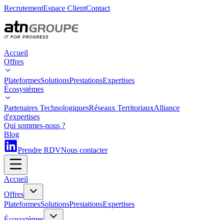
Recrutement
Espace Client
Contact
Accueil
Offres
Plateformes
Solutions
Prestations
Expertises
Écosystèmes
Partenaires Technologiques
Réseaux Territoriaux
Alliance
d'expertises
Qui sommes-nous ?
Blog
Prendre RDV
Nous contacter
Accueil
Offres
Plateformes
Solutions
Prestations
Expertises
Écosystèmes